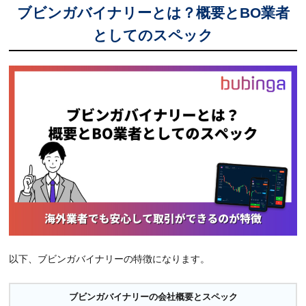
ブビンガバイナリーとは？概要とBO業者
4.1
ブビンガバイナリーでボーナスを受け取る方法と
としてのスペック
手順
4.2
ブビンガバイナリーでボーナスをフル活用する方
法
5
ブビンガバイナリーの使い方｜トレード編
5.1
ブビンガバイナリーでオプション取引をする方法
と手順
5.2
ブビンガバイナリーでインジケーターを表示させ
る方法と手順
5.3
ブビンガバイナリーで取引シグナルツールを利用
する方法
6
ブビンガバイナリーの使い方｜デモトレード編
以下、ブビンガバイナリーの特徴になります。
6.1
ブビンガバイナリーでデモトレードが出来ない時
の原因と対処法
ブビンガバイナリーの会社概要とスペック