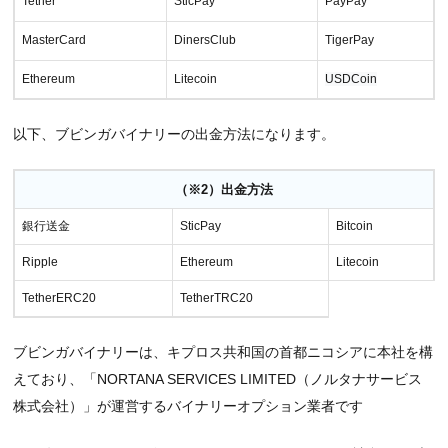
Tether
SticPay
PayPay
MasterCard
DinersClub
TigerPay
Ethereum
Litecoin
USDCoin
以下、ブビンガバイナリーの出金方法になります。
（※2）出金方法
銀行送金
SticPay
Bitcoin
Ripple
Ethereum
Litecoin
TetherERC20
TetherTRC20
ブビンガバイナリーは、キプロス共和国の首都ニコシアに本社を構
えており、「NORTANA SERVICES LIMITED（ノルタナサービス
株式会社）」が運営するバイナリーオプション業者です