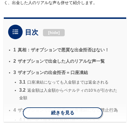
く、出金した人のリアルな声も併せて紹介します。
目次
[
hide
]
1
真相：ザオプションで悪質な出金拒否はない！
2
ザオプションで出金した人のリアルな声一覧
3
ザオプションの出金拒否 = 口座凍結
3.1
口座凍結になっても入金額までは返金される
3.2
返金額は入金額からペナルティの10％が引かれた
金額
4
ザオプションで出金拒否・口座凍結になる禁止行為
続きを見る
4.1
同一IP・端末から複数口座へのログイン
4.2
自動売買ツールを用いたトレード