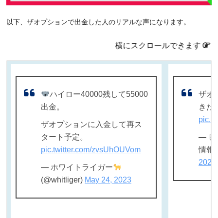
以下、ザオプションで出金した人のリアルな声になります。
横にスクロールできます
ハイロー40000残して55000
ザオ
出金。
きた
pic.t
ザオプションに入金して再ス
タート予定。
— 
pic.twitter.com/zvsUhOUVom
情報屋-
2022
— ホワイトライガー
(@whitliger)
May 24, 2023