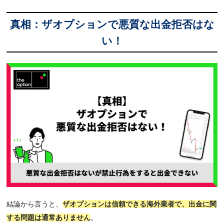
4.3
フロントランニングやレート遅延を狙ったトレー
真相：ザオプションで悪質な出金拒否はな
ド
4.4
入出金額が取引額よりも明らかに多い
い！
4.5
第三者の口座やクレジットカードの利用
4.6
本人確認書類の名義がザオプションの登録名義と
異なる
5
ザオプションで出金できない時に確認すること
5.1
1日の出金上限額に達していないか
5.2
本人確認書類は提出しており審査は通っているか
5.3
ザオプション側に口座凍結されていないか
6
ザオプションで出金できない時の対処法
6.1
ザオプションの公式サポートにメールかチャット
で連絡
結論から言うと、
ザオプションは信頼できる海外業者で、出金に関
6.2
海外バイナリーオプション大学の公式LINEで無料
する問題は通常ありません
。
相談