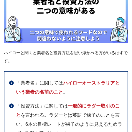
5
【危機回避】ハイロー取引を行う際の注意点3つ
5.1
出金トラブルが過去に起きていないか事前に調べ
る
5.2
自動売買ツールは基本的に禁止されており口座凍
結につながる
5.3
初心者を対象とした情報商材や詐欺ツールが多い
ハイローと聞くと業者名と投資方法を思い浮かべる方がいるはずで
す。
6
ハイロー取引の代表的なトレード手法3つ
7
ハイロー取引の勝率を上げる方法3選
「業者名」に関しては
ハイローオーストラリアと
7.1
ファンダメンタルズ分析とテクニカル分析を行う
いう業者の名前のこと
。
7.2
トレードを振り返り改善点を洗い出す
7.3
感情に流されず冷静な取引を心がける
「投資方法」に関しては
一般的にラダー取引のこ
8
安全にハイロー取引ができるおすすめ業者
と
を言われる。ラダーとは英語で梯子のことを言
8.1
い、6本の目標レートが梯子のように見えるためラ
ハイローオーストラリア｜金融ライセンス取得