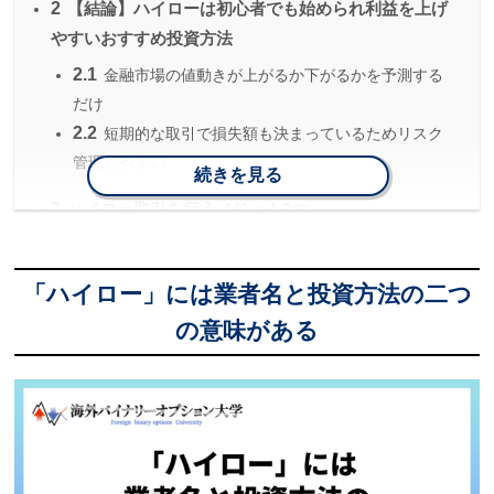
2
【結論】ハイローは初心者でも始められ利益を上げ
やすいおすすめ投資方法
2.1
金融市場の値動きが上がるか下がるかを予測する
だけ
2.2
短期的な取引で損失額も決まっているためリスク
管理しやすい
続きを見る
3
ハイロー取引を行うメリット3つ
3.1
取引方法が分かりやすく初心者でも取り組みやす
い
「ハイロー」には業者名と投資方法の二つ
3.2
最低投資額が少ないため低資金でトレードできる
の意味がある
3.3
レバレッジ機能がないため損失額を把握できる
4
ハイロー取引を行うデメリット3つ
4.1
大きな利益を上げるのは難しい
4.2
正確な予測をするには投資の知識が必要
4.3
ギャンブル依存症になる危険性がある